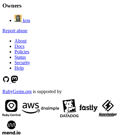
Owners
kou
Report abuse
About
Docs
Policies
Status
Security
Help
RubyGems.org
is supported by