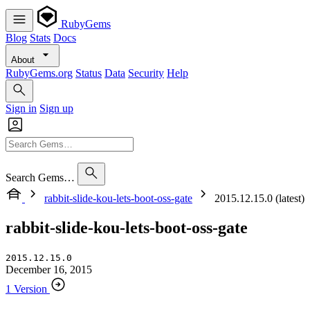
RubyGems
Blog
Stats
Docs
About
RubyGems.org
Status
Data
Security
Help
Sign in
Sign up
Search Gems…
rabbit-slide-kou-lets-boot-oss-gate
2015.12.15.0 (latest)
rabbit-slide-kou-lets-boot-oss-gate
2015.12.15.0
December 16, 2015
1 Version